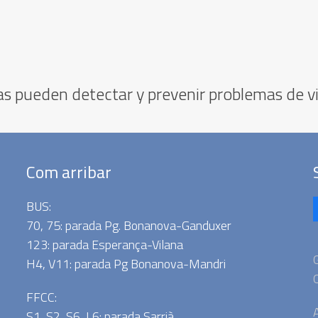
as pueden detectar y prevenir problemas de v
Com arribar
BUS:
70, 75: parada Pg. Bonanova-Ganduxer
123: parada Esperança-Vilana
G
H4, V11: parada Pg Bonanova-Mandri
FFCC:
A
S1, S2, S6, L6: parada Sarrià