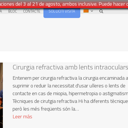
ciones del 3 al 21 de agosto, ambos inclusive. Puede hacer 
SOL·LICITI VISITA
NA
BLOC
CONTACTE
Cirurgia refractiva amb lents intraocular
Entenem per cirurgia refractiva la cirurgia encaminada 
suprimir o reduir la necessitat d'usar ulleres o lents de
contacte en cas de miopia, hipermetropia o astigmatism
Tècniques de cirutgia refractiva Hi ha diferents tècnique
però les més freqüents són la…
Leer más