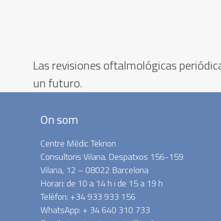
Las revisiones oftalmológicas periódic
un futuro.
On som
Centre Mèdic Teknon
Consultoris Vilana. Despatxos 156-159
Vilana, 12 – 08022 Barcelona
Horari: de 10 a 14 h i de 15 a 19 h
Telèfon: +34 933 933 156
WhatsApp: + 34 640 310 733