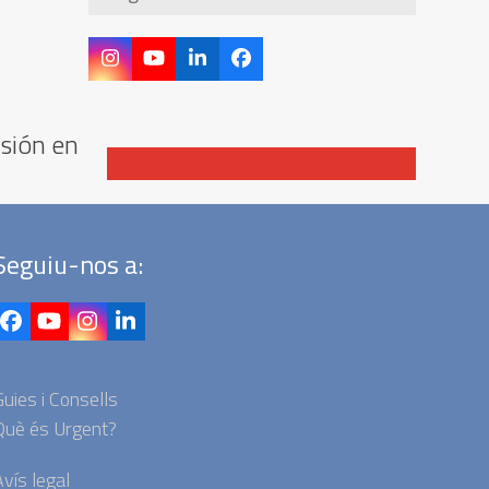
Instagram
YouTube
LinkedIn
Facebook
isión en
Contactar
Seguiu-nos a:
Facebook
YouTube
Instagram
LinkedIn
uies i Consells
Què és Urgent?
vís legal