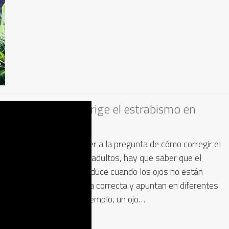
¿Cómo se corrige el estrabismo en
adultos?
Antes de responder a la pregunta de cómo corregir el
estrabismo en los adultos, hay que saber que el
estrabismo se produce cuando los ojos no están
alineados de forma correcta y apuntan en diferentes
direcciones. Por ejemplo, un ojo…
Leer más