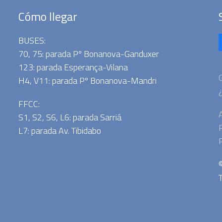
Cómo llegar
BUSES:
70, 75: parada Pº Bonanova-Ganduxer
123: parada Esperança-Vilana
G
H4, V11: parada Pº Bonanova-Mandri
FFCC:
A
S1, S2, S6, L6: parada Sarriá
P
L7: parada Av. Tibidabo
P