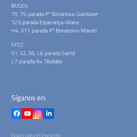
BUSES:
70, 75: parada Pº Bonanova-Ganduxer
123: parada Esperança-Vilana
H4, V11: parada Pº Bonanova-Mandri
FFCC:
S1, S2, S6, L6: parada Sarriá
L7: parada Av. Tibidabo
Síganos en:
Facebook
YouTube
Instagram
LinkedIn
Guías para el Paciente