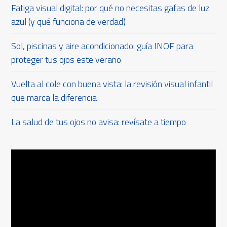
Fatiga visual digital: por qué no necesitas gafas de luz
azul (y qué funciona de verdad)
Sol, piscinas y aire acondicionado: guía INOF para
proteger tus ojos este verano
Vuelta al cole con buena vista: la revisión visual infantil
que marca la diferencia
La salud de tus ojos no avisa: revísate a tiempo
Reproductor
de
vídeo